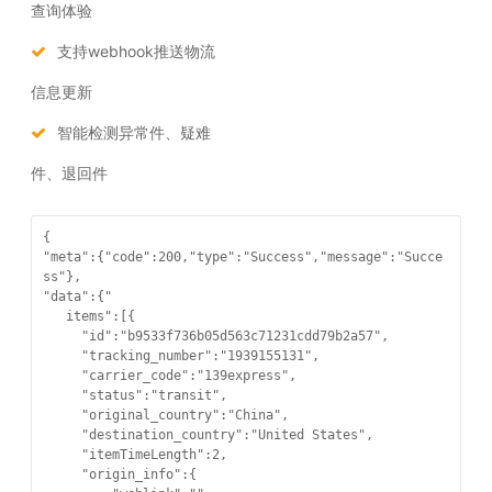
查询体验
支持webhook推送物流
信息更新
智能检测异常件、疑难
件、退回件
{

"meta":{"code":200,"type":"Success","message":"Succe
ss"},

"data":{"

   items":[{

     "id":"b9533f736b05d563c71231cdd79b2a57",

     "tracking_number":"1939155131",

     "carrier_code":"139express",

     "status":"transit",

     "original_country":"China",

     "destination_country":"United States",

     "itemTimeLength":2,

     "origin_info":{
