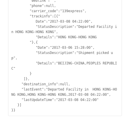
         "weblink":"",

         "phone":null,

         "carrier_code":"139express",

         "trackinfo":[{"

            Date":"2017-03-08 04:22:00",

            "StatusDescription":"Departed Facility i
n HONG KONG-HONG KONG",

            "Details":"HONG KONG-HONG KONG

         "},{

            "Date":"2017-03-06 15:28:00",

            "StatusDescription":"Shipment picked u
p",

            "Details":"BEIJING-CHINA,PEOPLES REPUBLI
C"

         }

      ]},

     "destination_info":null,

     "lastEvent":"Departed Facility in  HONG KONG-HO
NG KONG,HONG KONG-HONG KONG,2017-03-08 04:22:00",

     "lastUpdateTime":"2017-03-08 04:22:00"

   }]

}}