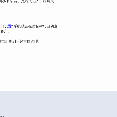
伯语等多种语言。是海淘达人、跨境购
通知设置
”,系统就会在后台帮您自动查
的客户。
的运单数据汇集到一起方便管理。