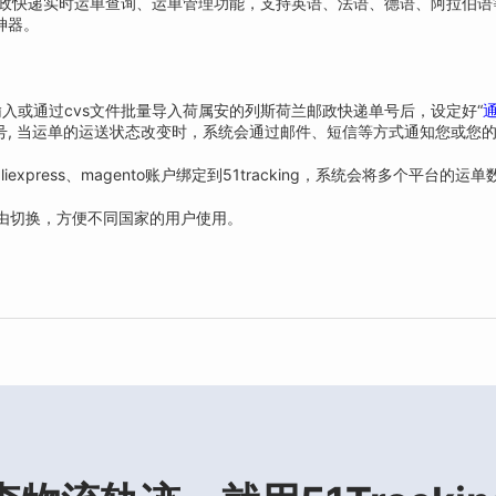
列斯荷兰邮政快递实时运单查询、运单管理功能，支持英语、法语、德语、阿拉
神器。
入或通过cvs文件批量导入荷属安的列斯荷兰邮政快递单号后，设定好“
号, 当运单的运送状态改变时，系统会通过邮件、短信等方式通知您或您
iexpress、magento账户绑定到51tracking，系统会将多个平台
自由切换，方便不同国家的用户使用。