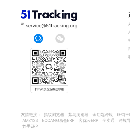
service@51tracking.org
扫码添加企业微信客服
友情链接：
指纹浏览器
紫鸟浏览器
金钥匙跨境
旺销王
AMZ123
ECCANG易仓ERP
客优云ERP
全卖通
跨境
妙手ERP