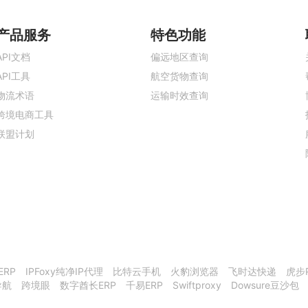
产品服务
特色功能
API文档
偏远地区查询
API工具
航空货物查询
物流术语
运输时效查询
跨境电商工具
联盟计划
ERP
IPFoxy纯净IP代理
比特云手机
火豹浏览器
飞时达快递
虎步
导航
跨境眼
数字酋长ERP
千易ERP
Swiftproxy
Dowsure豆沙包