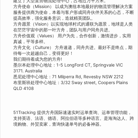
建立了大型直营物流处理中心，占地过万平方米。
方舟使命（Mission） 以成为澳纽本地最好的物流管理解决方案
服务提供商为使命，本着与客户形成同舟伙伴关系的心态，不断
提高效率，强化服务意识，造就精英团队。
方舟愿景（Vision）以实现地球村式的通联为愿景，地球是人类
在茫茫宇宙中的那一叶方舟，团队与用户同舟共进。
方舟价值观（Values） 用户为先，合作创新，激情进步，实用
真诚，平等多样。
方舟文化（Culture） 方舟速递，同舟共进。最好不是终点，期
待每一次超越自己，变得更好！
我们期待着成为您的方舟!
墨尔本处理中心地址：1-5 LongFord CT, Springvale VIC
3171. Australia
悉尼处理中心地址：71 Milperra Rd, Revesby NSW 2212
布里斯班处理中心地址：3/32 Sway street, Coopers Plains
QLD 4108
51Tracking 提供方舟国际速递实时运单查询、运单管理功能，
支持英语、法语、德语、阿拉伯语等多种语言。是海淘达人、跨
境购物、外贸卖家，查询快递单号的必备神器。