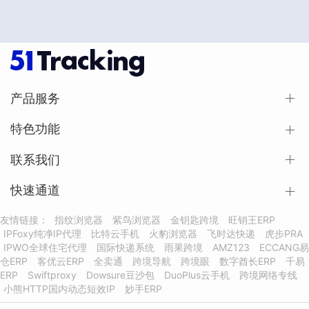
产品服务
特色功能
联系我们
快速通道
友情链接：
指纹浏览器
紫鸟浏览器
金钥匙跨境
旺销王ERP
IPFoxy纯净IP代理
比特云手机
火豹浏览器
飞时达快递
虎步PRA
IPWO全球住宅代理
国际快递系统
雨果跨境
AMZ123
ECCANG易
仓ERP
客优云ERP
全卖通
跨境导航
跨境眼
数字酋长ERP
千易
ERP
Swiftproxy
Dowsure豆沙包
DuoPlus云手机
跨境网络专线
小熊HTTP国内动态短效IP
妙手ERP