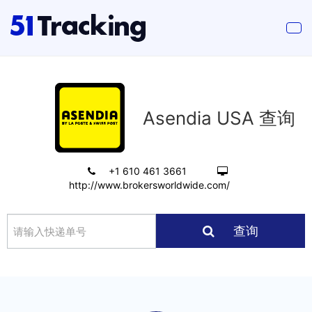
Asendia USA 查询
+1 610 461 3661
http://www.brokersworldwide.com/
查询