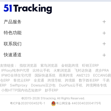
产品服务
特色功能
联系我们
快速通道
友情链接：
指纹浏览器
紫鸟浏览器
金钥匙跨境
旺销王ERP
IPFoxy纯净IP代理
比特云手机
火豹浏览器
飞时达快递
虎步PRA
IPWO全球住宅代理
国际快递系统
雨果跨境
AMZ123
ECCANG易
仓ERP
客优云ERP
全卖通
跨境导航
跨境眼
数字酋长ERP
千易
ERP
Swiftproxy
Dowsure豆沙包
DuoPlus云手机
跨境网络专线
小熊HTTP国内动态短效IP
妙手ERP
©2015-2026 51tracking. All Rights Reserved.
粤ICP备2020100452号-1
粤公网安备 44030402004175号