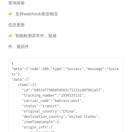
查询体验
支持webhook推送物流
信息更新
智能检测异常件、疑难
件、退回件
{

"meta":{"code":200,"type":"Success","message":"Succe
ss"},

"data":{"

   items":[{

     "id":"b9533f736b05d563c71231cdd79b2a57",

     "tracking_number":"1939155131",

     "carrier_code":"bahrain-post",

     "status":"transit",

     "original_country":"China",

     "destination_country":"United States",

     "itemTimeLength":2,

     "origin_info":{
