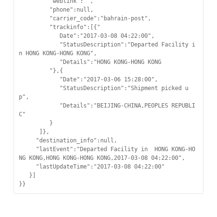
         "weblink":"",

         "phone":null,

         "carrier_code":"bahrain-post",

         "trackinfo":[{"

            Date":"2017-03-08 04:22:00",

            "StatusDescription":"Departed Facility i
n HONG KONG-HONG KONG",

            "Details":"HONG KONG-HONG KONG

         "},{

            "Date":"2017-03-06 15:28:00",

            "StatusDescription":"Shipment picked u
p",

            "Details":"BEIJING-CHINA,PEOPLES REPUBLI
C"

         }

      ]},

     "destination_info":null,

     "lastEvent":"Departed Facility in  HONG KONG-HO
NG KONG,HONG KONG-HONG KONG,2017-03-08 04:22:00",

     "lastUpdateTime":"2017-03-08 04:22:00"

   }]

}}