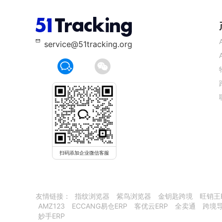
service@51tracking.org
扫码添加企业微信客服
友情链接：
指纹浏览器
紫鸟浏览器
金钥匙跨境
旺销王
AMZ123
ECCANG易仓ERP
客优云ERP
全卖通
跨境
妙手ERP