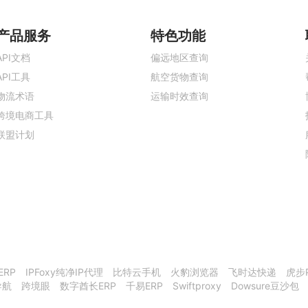
产品服务
特色功能
API文档
偏远地区查询
API工具
航空货物查询
物流术语
运输时效查询
跨境电商工具
联盟计划
ERP
IPFoxy纯净IP代理
比特云手机
火豹浏览器
飞时达快递
虎步
导航
跨境眼
数字酋长ERP
千易ERP
Swiftproxy
Dowsure豆沙包