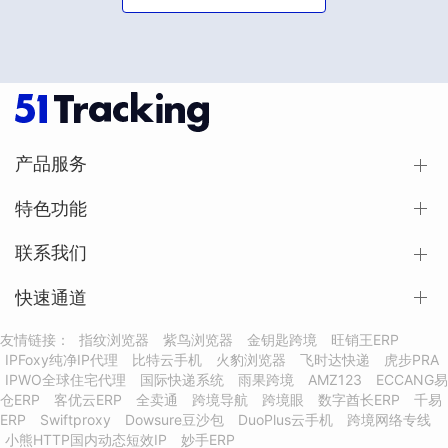
产品服务
特色功能
联系我们
快速通道
友情链接：
指纹浏览器
紫鸟浏览器
金钥匙跨境
旺销王ERP
IPFoxy纯净IP代理
比特云手机
火豹浏览器
飞时达快递
虎步PRA
IPWO全球住宅代理
国际快递系统
雨果跨境
AMZ123
ECCANG易
仓ERP
客优云ERP
全卖通
跨境导航
跨境眼
数字酋长ERP
千易
ERP
Swiftproxy
Dowsure豆沙包
DuoPlus云手机
跨境网络专线
小熊HTTP国内动态短效IP
妙手ERP