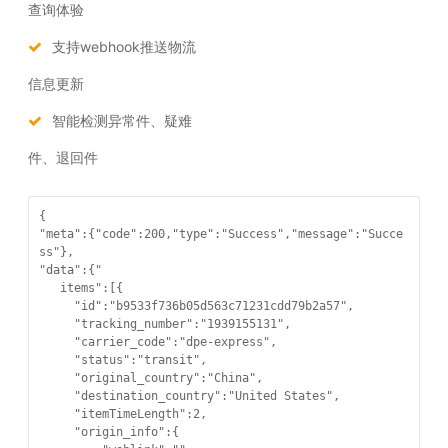
查询体验
支持webhook推送物流
信息更新
智能检测异常件、疑难
件、退回件
{

"meta":{"code":200,"type":"Success","message":"Succe
ss"},

"data":{"

   items":[{

     "id":"b9533f736b05d563c71231cdd79b2a57",

     "tracking_number":"1939155131",

     "carrier_code":"dpe-express",

     "status":"transit",

     "original_country":"China",

     "destination_country":"United States",

     "itemTimeLength":2,

     "origin_info":{
