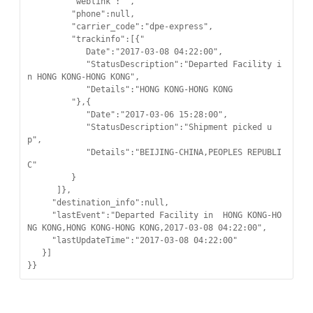
         "weblink":"",

         "phone":null,

         "carrier_code":"dpe-express",

         "trackinfo":[{"

            Date":"2017-03-08 04:22:00",

            "StatusDescription":"Departed Facility i
n HONG KONG-HONG KONG",

            "Details":"HONG KONG-HONG KONG

         "},{

            "Date":"2017-03-06 15:28:00",

            "StatusDescription":"Shipment picked u
p",

            "Details":"BEIJING-CHINA,PEOPLES REPUBLI
C"

         }

      ]},

     "destination_info":null,

     "lastEvent":"Departed Facility in  HONG KONG-HO
NG KONG,HONG KONG-HONG KONG,2017-03-08 04:22:00",

     "lastUpdateTime":"2017-03-08 04:22:00"

   }]

}}