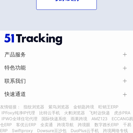
产品服务
特色功能
联系我们
快速通道
友情链接：
指纹浏览器
紫鸟浏览器
金钥匙跨境
旺销王ERP
IPFoxy纯净IP代理
比特云手机
火豹浏览器
飞时达快递
虎步PRA
IPWO全球住宅代理
国际快递系统
雨果跨境
AMZ123
ECCANG易
仓ERP
客优云ERP
全卖通
跨境导航
跨境眼
数字酋长ERP
千易
ERP
Swiftproxy
Dowsure豆沙包
DuoPlus云手机
跨境网络专线