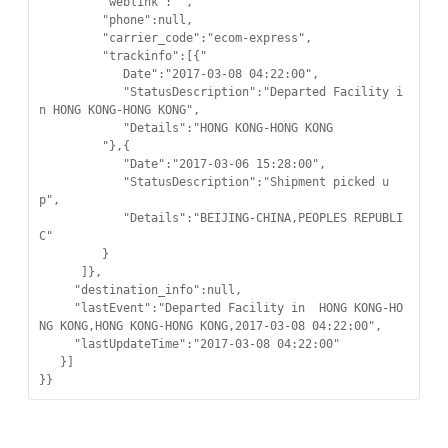
         "weblink":"",

         "phone":null,

         "carrier_code":"ecom-express",

         "trackinfo":[{"

            Date":"2017-03-08 04:22:00",

            "StatusDescription":"Departed Facility i
n HONG KONG-HONG KONG",

            "Details":"HONG KONG-HONG KONG

         "},{

            "Date":"2017-03-06 15:28:00",

            "StatusDescription":"Shipment picked u
p",

            "Details":"BEIJING-CHINA,PEOPLES REPUBLI
C"

         }

      ]},

     "destination_info":null,

     "lastEvent":"Departed Facility in  HONG KONG-HO
NG KONG,HONG KONG-HONG KONG,2017-03-08 04:22:00",

     "lastUpdateTime":"2017-03-08 04:22:00"

   }]

}}