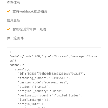
查询体验
支持webhook推送物流
信息更新
智能检测异常件、疑难
件、退回件
{

"meta":{"code":200,"type":"Success","message":"Succe
ss"},

"data":{"

   items":[{

     "id":"b9533f736b05d563c71231cdd79b2a57",

     "tracking_number":"1939155131",

     "carrier_code":"ecom-express",

     "status":"transit",

     "original_country":"China",

     "destination_country":"United States",

     "itemTimeLength":2,

     "origin_info":{
