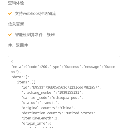
查询体验
支持webhook推送物流
信息更新
智能检测异常件、疑难
件、退回件
{

"meta":{"code":200,"type":"Success","message":"Succe
ss"},

"data":{"

   items":[{

     "id":"b9533f736b05d563c71231cdd79b2a57",

     "tracking_number":"1939155131",

     "carrier_code":"ethiopia-post",

     "status":"transit",

     "original_country":"China",

     "destination_country":"United States",

     "itemTimeLength":2,

     "origin_info":{
