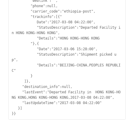
         "weblink":"",

         "phone":null,

         "carrier_code":"ethiopia-post",

         "trackinfo":[{"

            Date":"2017-03-08 04:22:00",

            "StatusDescription":"Departed Facility i
n HONG KONG-HONG KONG",

            "Details":"HONG KONG-HONG KONG

         "},{

            "Date":"2017-03-06 15:28:00",

            "StatusDescription":"Shipment picked u
p",

            "Details":"BEIJING-CHINA,PEOPLES REPUBLI
C"

         }

      ]},

     "destination_info":null,

     "lastEvent":"Departed Facility in  HONG KONG-HO
NG KONG,HONG KONG-HONG KONG,2017-03-08 04:22:00",

     "lastUpdateTime":"2017-03-08 04:22:00"

   }]

}}