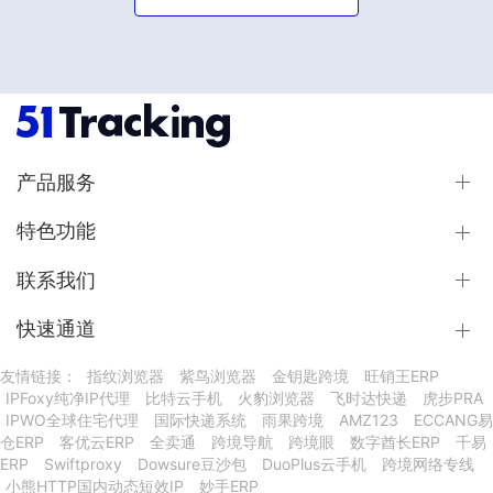
产品服务
特色功能
联系我们
快速通道
友情链接：
指纹浏览器
紫鸟浏览器
金钥匙跨境
旺销王ERP
IPFoxy纯净IP代理
比特云手机
火豹浏览器
飞时达快递
虎步PRA
IPWO全球住宅代理
国际快递系统
雨果跨境
AMZ123
ECCANG易
仓ERP
客优云ERP
全卖通
跨境导航
跨境眼
数字酋长ERP
千易
ERP
Swiftproxy
Dowsure豆沙包
DuoPlus云手机
跨境网络专线
小熊HTTP国内动态短效IP
妙手ERP