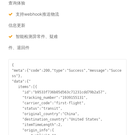
查询体验
支持webhook推送物流
信息更新
智能检测异常件、疑难
件、退回件
{

"meta":{"code":200,"type":"Success","message":"Succe
ss"},

"data":{"

   items":[{

     "id":"b9533f736b05d563c71231cdd79b2a57",

     "tracking_number":"1939155131",

     "carrier_code":"first-flight",

     "status":"transit",

     "original_country":"China",

     "destination_country":"United States",

     "itemTimeLength":2,

     "origin_info":{
