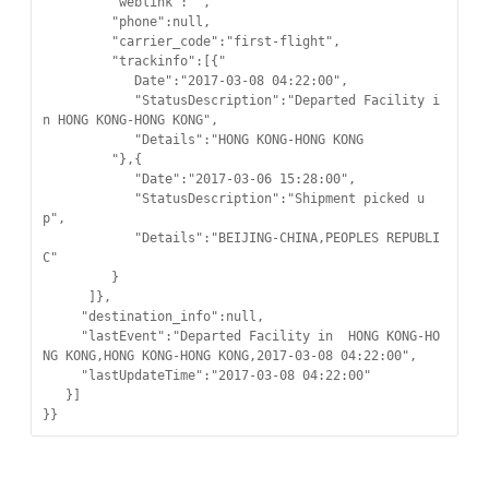
         "weblink":"",

         "phone":null,

         "carrier_code":"first-flight",

         "trackinfo":[{"

            Date":"2017-03-08 04:22:00",

            "StatusDescription":"Departed Facility i
n HONG KONG-HONG KONG",

            "Details":"HONG KONG-HONG KONG

         "},{

            "Date":"2017-03-06 15:28:00",

            "StatusDescription":"Shipment picked u
p",

            "Details":"BEIJING-CHINA,PEOPLES REPUBLI
C"

         }

      ]},

     "destination_info":null,

     "lastEvent":"Departed Facility in  HONG KONG-HO
NG KONG,HONG KONG-HONG KONG,2017-03-08 04:22:00",

     "lastUpdateTime":"2017-03-08 04:22:00"

   }]

}}