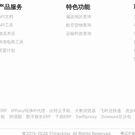
产品服务
特色功能
API文档
偏远地区查询
API工具
航空货物查询
物流术语
运输时效查询
跨境电商工具
联盟计划
ERP
IPFoxy纯净IP代理
比特云手机
火豹浏览器
飞时达快递
虎步
导航
跨境眼
数字酋长ERP
千易ERP
Swiftproxy
Dowsure豆沙包
©2015-2026 51tracking. All Rights Reserved.
粤ICP备