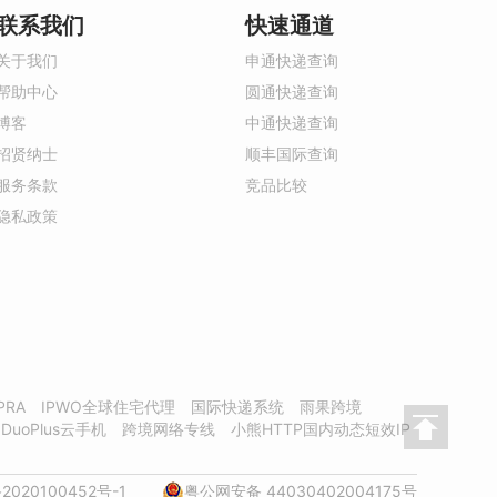
联系我们
快速通道
关于我们
申通快递查询
帮助中心
圆通快递查询
博客
中通快递查询
招贤纳士
顺丰国际查询
服务条款
竞品比较
隐私政策
PRA
IPWO全球住宅代理
国际快递系统
雨果跨境
DuoPlus云手机
跨境网络专线
小熊HTTP国内动态短效IP
2020100452号-1
粤公网安备 44030402004175号