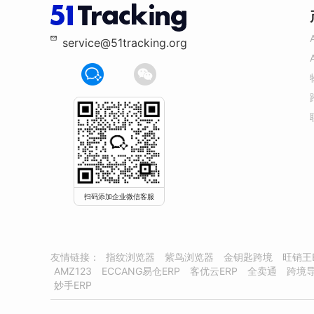
service@51tracking.org
扫码添加企业微信客服
友情链接：
指纹浏览器
紫鸟浏览器
金钥匙跨境
旺销王
AMZ123
ECCANG易仓ERP
客优云ERP
全卖通
跨境
妙手ERP