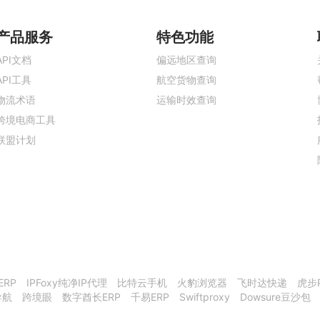
产品服务
特色功能
API文档
偏远地区查询
API工具
航空货物查询
物流术语
运输时效查询
跨境电商工具
联盟计划
ERP
IPFoxy纯净IP代理
比特云手机
火豹浏览器
飞时达快递
虎步
导航
跨境眼
数字酋长ERP
千易ERP
Swiftproxy
Dowsure豆沙包