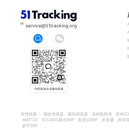
service@51tracking.org
扫码添加企业微信客服
友情链接：
指纹浏览器
紫鸟浏览器
金钥匙跨境
旺销王
AMZ123
ECCANG易仓ERP
客优云ERP
全卖通
跨境
妙手ERP