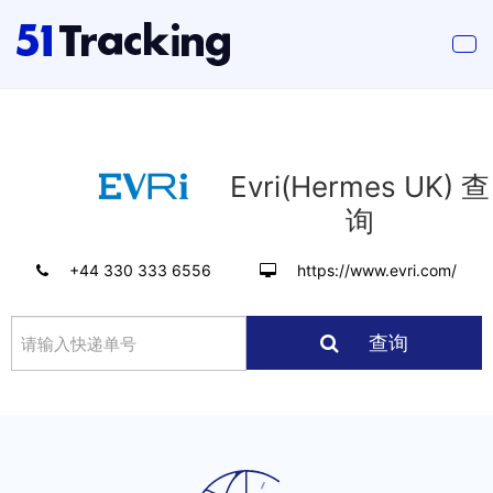
Evri(Hermes UK) 查
询
+44 330 333 6556
https://www.evri.com/
查询