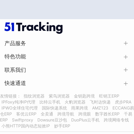
产品服务
特色功能
联系我们
快速通道
友情链接：
指纹浏览器
紫鸟浏览器
金钥匙跨境
旺销王ERP
IPFoxy纯净IP代理
比特云手机
火豹浏览器
飞时达快递
虎步PRA
IPWO全球住宅代理
国际快递系统
雨果跨境
AMZ123
ECCANG易
仓ERP
客优云ERP
全卖通
跨境导航
跨境眼
数字酋长ERP
千易
ERP
Swiftproxy
Dowsure豆沙包
DuoPlus云手机
跨境网络专线
小熊HTTP国内动态短效IP
妙手ERP