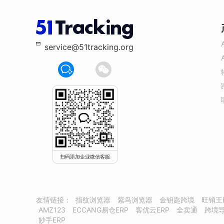
service@51tracking.org
扫码添加企业微信客服
友情链接：
指纹浏览器
紫鸟浏览器
金钥匙跨境
旺销王
AMZ123
ECCANG易仓ERP
客优云ERP
全卖通
跨境
妙手ERP