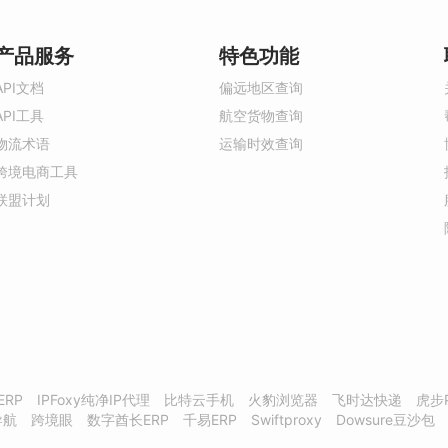
产品服务
特色功能
API文档
偏远地区查询
API工具
航空货物查询
物流术语
运输时效查询
跨境电商工具
联盟计划
ERP
IPFoxy纯净IP代理
比特云手机
火豹浏览器
飞时达快递
虎步
导航
跨境眼
数字酋长ERP
千易ERP
Swiftproxy
Dowsure豆沙包