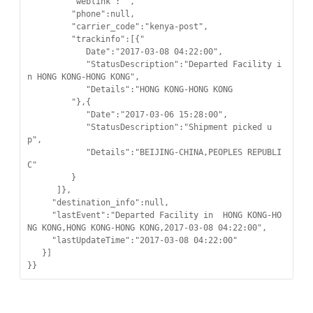
         "weblink":"",

         "phone":null,

         "carrier_code":"kenya-post",

         "trackinfo":[{"

            Date":"2017-03-08 04:22:00",

            "StatusDescription":"Departed Facility i
n HONG KONG-HONG KONG",

            "Details":"HONG KONG-HONG KONG

         "},{

            "Date":"2017-03-06 15:28:00",

            "StatusDescription":"Shipment picked u
p",

            "Details":"BEIJING-CHINA,PEOPLES REPUBLI
C"

         }

      ]},

     "destination_info":null,

     "lastEvent":"Departed Facility in  HONG KONG-HO
NG KONG,HONG KONG-HONG KONG,2017-03-08 04:22:00",

     "lastUpdateTime":"2017-03-08 04:22:00"

   }]

}}