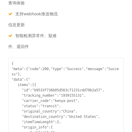
查询体验
支持webhook推送物流
信息更新
智能检测异常件、疑难
件、退回件
{

"meta":{"code":200,"type":"Success","message":"Succe
ss"},

"data":{"

   items":[{

     "id":"b9533f736b05d563c71231cdd79b2a57",

     "tracking_number":"1939155131",

     "carrier_code":"kenya-post",

     "status":"transit",

     "original_country":"China",

     "destination_country":"United States",

     "itemTimeLength":2,

     "origin_info":{
