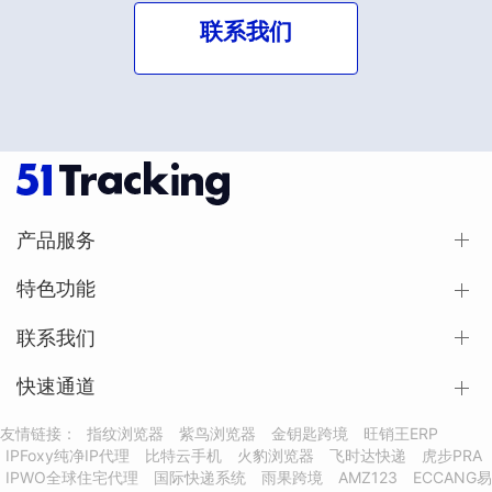
联系我们
产品服务
特色功能
联系我们
快速通道
友情链接：
指纹浏览器
紫鸟浏览器
金钥匙跨境
旺销王ERP
IPFoxy纯净IP代理
比特云手机
火豹浏览器
飞时达快递
虎步PRA
IPWO全球住宅代理
国际快递系统
雨果跨境
AMZ123
ECCANG易