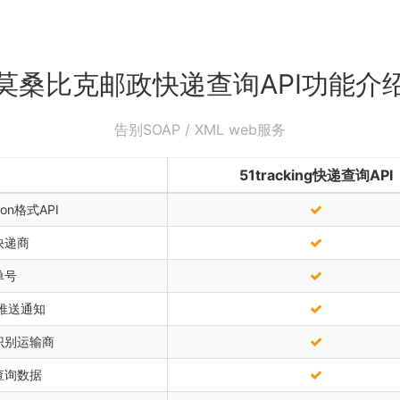
莫桑比克邮政快递查询API功能介
告别SOAP / XML web服务
51tracking快递查询API
on格式API
快递商
单号
k推送通知
识别运输商
查询数据