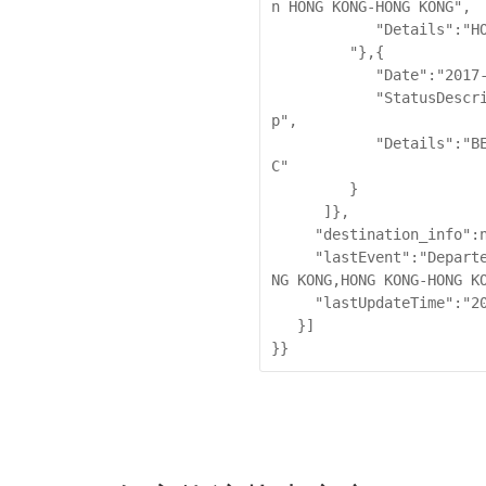
n HONG KONG-HONG KONG",

            "Details":"HONG KONG-HONG KONG

         "},{

            "Date":"2017-03-06 15:28:00",

            "StatusDescription":"Shipment picked u
p",

            "Details":"BEIJING-CHINA,PEOPLES REPUBLI
C"

         }

      ]},

     "destination_info":null,

     "lastEvent":"Departed Facility in  HONG KONG-HO
NG KONG,HONG KONG-HONG KO
     "lastUpdateTime":"2017-03-08 04:22:00"

   }]

}}