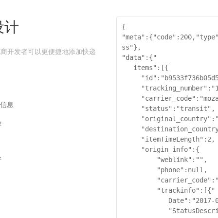
设计
{

"meta":{"code":200,"type
ss"},

PI，电商开发者可以更便捷地添加快递
"data":{"

   items":[{

     "id":"b9533f736b05d563c71231cdd79b2a57",

     "tracking_number":"1939155131",

     "carrier_code":"mozambique-post",

递信息
     "status":"transit",

     "original_country":"China",

验
     "destination_country":"United States",

     "itemTimeLength":2,

     "origin_info":{

件
         "weblink":"",

         "phone":null,

         "carrier_code":"mozambique-post",

         "trackinfo":[{"

            Date":"2017-03-08 04:22:00",

            "StatusDescription":"Departed Facility i