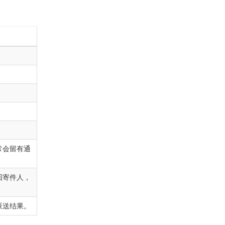
常会留有通
回寄件人，
派送结果。