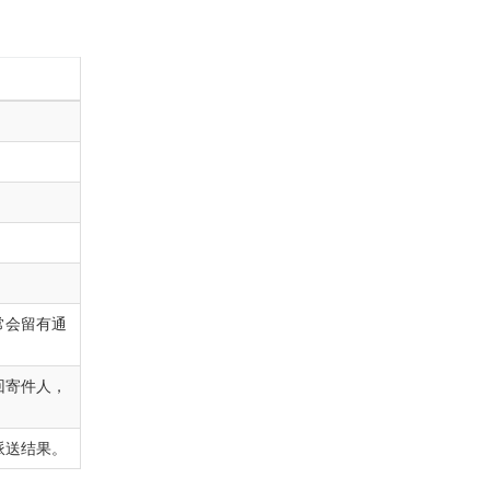
常会留有通
回寄件人，
派送结果。