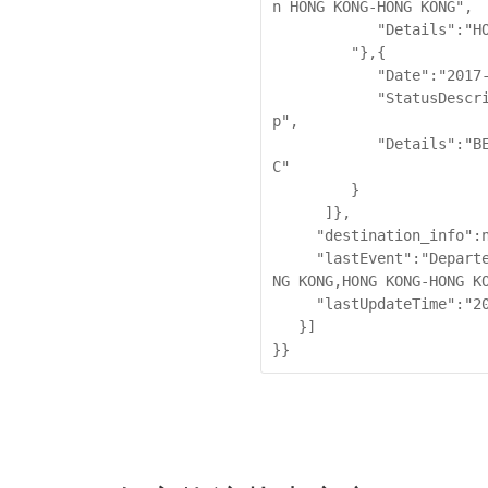
n HONG KONG-HONG KONG",

            "Details":"HONG KONG-HONG KONG

         "},{

            "Date":"2017-03-06 15:28:00",

            "StatusDescription":"Shipment picked u
p",

            "Details":"BEIJING-CHINA,PEOPLES REPUBLI
C"

         }

      ]},

     "destination_info":null,

     "lastEvent":"Departed Facility in  HONG KONG-HO
NG KONG,HONG KONG-HONG KO
     "lastUpdateTime":"2017-03-08 04:22:00"

   }]

}}