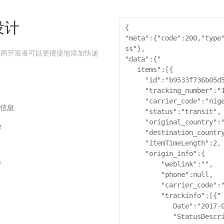
设计
{

"meta":{"code":200,"type
ss"},

PI，电商开发者可以更便捷地添加快递
"data":{"

   items":[{

     "id":"b9533f736b05d563c71231cdd79b2a57",

     "tracking_number":"1939155131",

     "carrier_code":"nigeria-post",

递信息
     "status":"transit",

     "original_country":"China",

验
     "destination_country":"United States",

     "itemTimeLength":2,

     "origin_info":{

件
         "weblink":"",

         "phone":null,

         "carrier_code":"nigeria-post",

         "trackinfo":[{"

            Date":"2017-03-08 04:22:00",

            "StatusDescription":"Departed Facility i