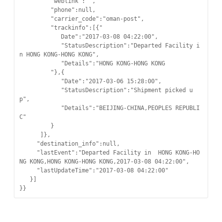
         "weblink":"",

         "phone":null,

         "carrier_code":"oman-post",

         "trackinfo":[{"

            Date":"2017-03-08 04:22:00",

            "StatusDescription":"Departed Facility i
n HONG KONG-HONG KONG",

            "Details":"HONG KONG-HONG KONG

         "},{

            "Date":"2017-03-06 15:28:00",

            "StatusDescription":"Shipment picked u
p",

            "Details":"BEIJING-CHINA,PEOPLES REPUBLI
C"

         }

      ]},

     "destination_info":null,

     "lastEvent":"Departed Facility in  HONG KONG-HO
NG KONG,HONG KONG-HONG KONG,2017-03-08 04:22:00",

     "lastUpdateTime":"2017-03-08 04:22:00"

   }]

}}