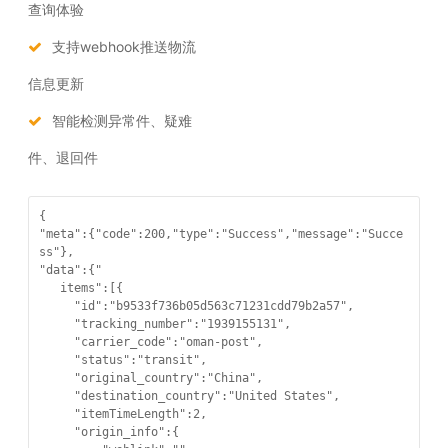
查询体验
支持webhook推送物流
信息更新
智能检测异常件、疑难
件、退回件
{

"meta":{"code":200,"type":"Success","message":"Succe
ss"},

"data":{"

   items":[{

     "id":"b9533f736b05d563c71231cdd79b2a57",

     "tracking_number":"1939155131",

     "carrier_code":"oman-post",

     "status":"transit",

     "original_country":"China",

     "destination_country":"United States",

     "itemTimeLength":2,

     "origin_info":{
