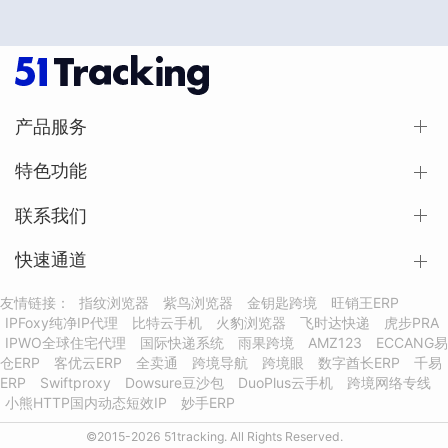
产品服务
特色功能
联系我们
快速通道
友情链接：
指纹浏览器
紫鸟浏览器
金钥匙跨境
旺销王ERP
IPFoxy纯净IP代理
比特云手机
火豹浏览器
飞时达快递
虎步PRA
IPWO全球住宅代理
国际快递系统
雨果跨境
AMZ123
ECCANG易
仓ERP
客优云ERP
全卖通
跨境导航
跨境眼
数字酋长ERP
千易
ERP
Swiftproxy
Dowsure豆沙包
DuoPlus云手机
跨境网络专线
小熊HTTP国内动态短效IP
妙手ERP
©2015-2026 51tracking. All Rights Reserved.