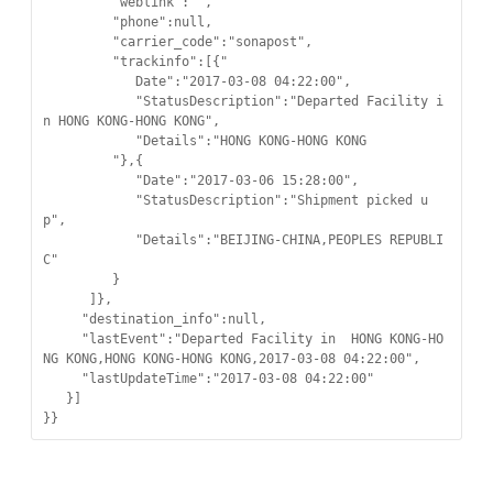
         "weblink":"",

         "phone":null,

         "carrier_code":"sonapost",

         "trackinfo":[{"

            Date":"2017-03-08 04:22:00",

            "StatusDescription":"Departed Facility i
n HONG KONG-HONG KONG",

            "Details":"HONG KONG-HONG KONG

         "},{

            "Date":"2017-03-06 15:28:00",

            "StatusDescription":"Shipment picked u
p",

            "Details":"BEIJING-CHINA,PEOPLES REPUBLI
C"

         }

      ]},

     "destination_info":null,

     "lastEvent":"Departed Facility in  HONG KONG-HO
NG KONG,HONG KONG-HONG KONG,2017-03-08 04:22:00",

     "lastUpdateTime":"2017-03-08 04:22:00"

   }]

}}