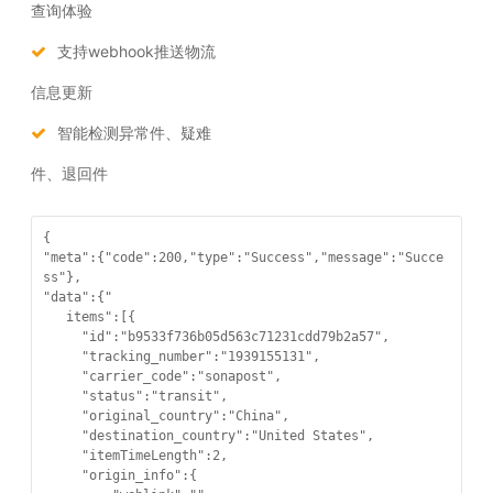
查询体验
支持webhook推送物流
信息更新
智能检测异常件、疑难
件、退回件
{

"meta":{"code":200,"type":"Success","message":"Succe
ss"},

"data":{"

   items":[{

     "id":"b9533f736b05d563c71231cdd79b2a57",

     "tracking_number":"1939155131",

     "carrier_code":"sonapost",

     "status":"transit",

     "original_country":"China",

     "destination_country":"United States",

     "itemTimeLength":2,

     "origin_info":{
