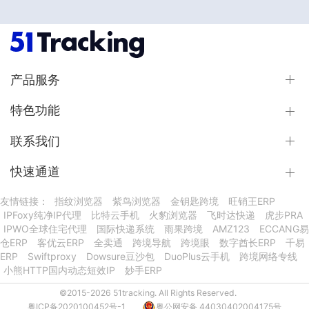
产品服务
特色功能
联系我们
快速通道
友情链接：
指纹浏览器
紫鸟浏览器
金钥匙跨境
旺销王ERP
IPFoxy纯净IP代理
比特云手机
火豹浏览器
飞时达快递
虎步PRA
IPWO全球住宅代理
国际快递系统
雨果跨境
AMZ123
ECCANG易
仓ERP
客优云ERP
全卖通
跨境导航
跨境眼
数字酋长ERP
千易
ERP
Swiftproxy
Dowsure豆沙包
DuoPlus云手机
跨境网络专线
小熊HTTP国内动态短效IP
妙手ERP
©2015-2026 51tracking. All Rights Reserved.
粤ICP备2020100452号-1
粤公网安备 44030402004175号