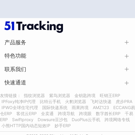
产品服务
特色功能
联系我们
快速通道
友情链接：
指纹浏览器
紫鸟浏览器
金钥匙跨境
旺销王ERP
IPFoxy纯净IP代理
比特云手机
火豹浏览器
飞时达快递
虎步PRA
IPWO全球住宅代理
国际快递系统
雨果跨境
AMZ123
ECCANG易
仓ERP
客优云ERP
全卖通
跨境导航
跨境眼
数字酋长ERP
千易
ERP
Swiftproxy
Dowsure豆沙包
DuoPlus云手机
跨境网络专线
小熊HTTP国内动态短效IP
妙手ERP