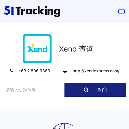
Xend 查询
+63.2.806.9363
http://xendexpress.com/
查询