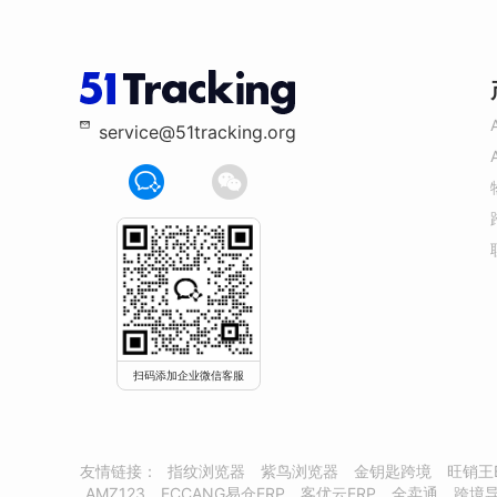
service@51tracking.org
扫码添加企业微信客服
友情链接：
指纹浏览器
紫鸟浏览器
金钥匙跨境
旺销王
AMZ123
ECCANG易仓ERP
客优云ERP
全卖通
跨境