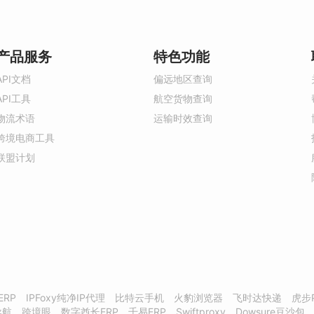
产品服务
特色功能
API文档
偏远地区查询
API工具
航空货物查询
物流术语
运输时效查询
跨境电商工具
联盟计划
ERP
IPFoxy纯净IP代理
比特云手机
火豹浏览器
飞时达快递
虎步
导航
跨境眼
数字酋长ERP
千易ERP
Swiftproxy
Dowsure豆沙包