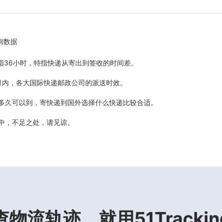
询数据
5天指36小时，特指快递从寄出到签收的时间差。
最近6个月内，各大国际快递邮政公司的派送时效。
计多久可以到，寄快递到国外选择什么快递比较合适。
善中，不足之处，请见谅。
查物流轨迹，就用51Trackin