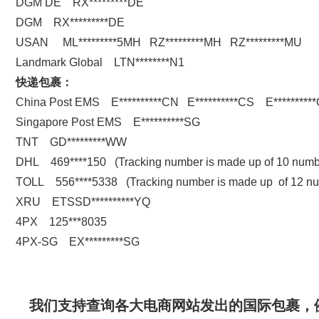
DGM DE RX*********DE
DGM RX*********DE
USAN ML*********5MH RZ*********MH RZ*********MU
Landmark Global LTN********N1
快递包裹：
China Post EMS E**********CN E**********CS E**********
Singapore Post EMS E**********SG
TNT GD*********WW
DHL 469****150 (Tracking number is made up of 10 numb
TOLL 556****5338 (Tracking number is made up of 12 n
XRU ETSSD**********YQ
4PX 125***8035
4PX-SG EX*********SG
我们支持查询各大电商网站发出的国际包裹，