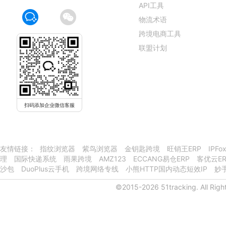
API工具
物流术语
跨境电商工具
联盟计划
扫码添加企业微信客服
友情链接：
指纹浏览器
紫鸟浏览器
金钥匙跨境
旺销王ERP
IPF
理
国际快递系统
雨果跨境
AMZ123
ECCANG易仓ERP
客优云ER
沙包
DuoPlus云手机
跨境网络专线
小熊HTTP国内动态短效IP
妙手
©2015-2026 51tracking. All Righ